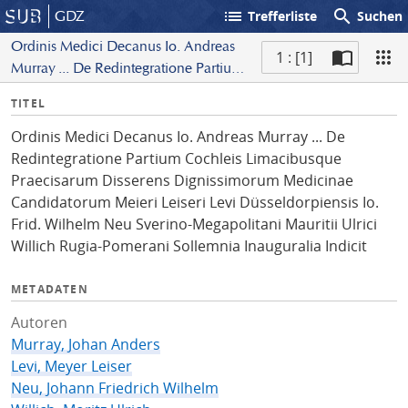
list
search
GDZ
Trefferliste
Suchen
Ordinis Medici Decanus Io. Andreas
1 : [1]
Murray ... De Redintegratione Partium
S
Cochleis Limacibusque Praecisarum
I
TITEL
c
Disserens Dignissimorum Medicinae
n
a
Candidatorum Meieri Leiseri Levi
Ordinis Medici Decanus Io. Andreas Murray ... De
f
n
Düsseldorpiensis Io. Frid. Wilhelm Neu
Redintegratione Partium Cochleis Limacibusque
o
Sverino-Megapolitani Mauritii Ulrici
Praecisarum Disserens Dignissimorum Medicinae
Willich Rugia-Pomerani Sollemnia
Candidatorum Meieri Leiseri Levi Düsseldorpiensis Io.
Inauguralia Indicit
Frid. Wilhelm Neu Sverino-Megapolitani Mauritii Ulrici
Willich Rugia-Pomerani Sollemnia Inauguralia Indicit
METADATEN
Autoren
Murray, Johan Anders
Levi, Meyer Leiser
Neu, Johann Friedrich Wilhelm