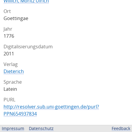
Willich, Moritz Ulrich
Ort
Goettingae
Jahr
1776
Digitalisierungsdatum
2011
Verlag
Dieterich
Sprache
Latein
PURL
http://resolver.sub.uni-goettingen.de/purl?
PPN654937834
ZUGEHÖRIGE QUELLEN
Impressum
Datenschutz
Feedback