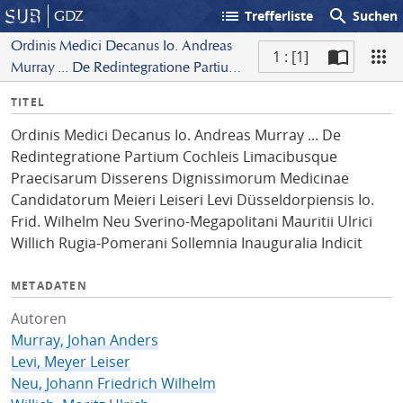
list
search
GDZ
Trefferliste
Suchen
Ordinis Medici Decanus Io. Andreas
1 : [1]
Murray ... De Redintegratione Partium
S
Cochleis Limacibusque Praecisarum
I
TITEL
c
Disserens Dignissimorum Medicinae
n
a
Candidatorum Meieri Leiseri Levi
Ordinis Medici Decanus Io. Andreas Murray ... De
f
n
Düsseldorpiensis Io. Frid. Wilhelm Neu
Redintegratione Partium Cochleis Limacibusque
o
Sverino-Megapolitani Mauritii Ulrici
Praecisarum Disserens Dignissimorum Medicinae
Willich Rugia-Pomerani Sollemnia
Candidatorum Meieri Leiseri Levi Düsseldorpiensis Io.
Inauguralia Indicit
Frid. Wilhelm Neu Sverino-Megapolitani Mauritii Ulrici
Willich Rugia-Pomerani Sollemnia Inauguralia Indicit
METADATEN
Autoren
Murray, Johan Anders
Levi, Meyer Leiser
Neu, Johann Friedrich Wilhelm