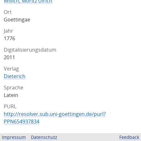
Willich, Moritz Ulrich
Ort
Goettingae
Jahr
1776
Digitalisierungsdatum
2011
Verlag
Dieterich
Sprache
Latein
PURL
http://resolver.sub.uni-goettingen.de/purl?
PPN654937834
ZUGEHÖRIGE QUELLEN
Impressum
Datenschutz
Feedback