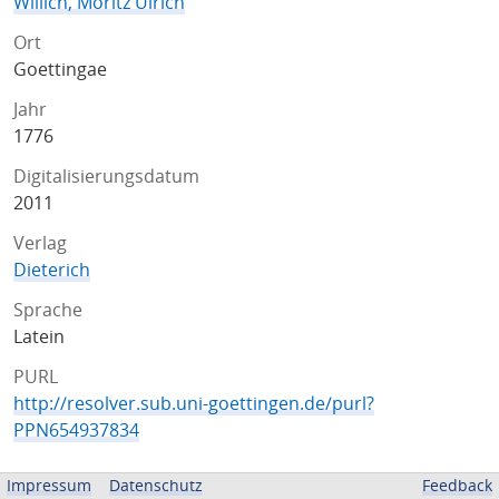
Willich, Moritz Ulrich
Ort
Goettingae
Jahr
1776
Digitalisierungsdatum
2011
Verlag
Dieterich
Sprache
Latein
PURL
http://resolver.sub.uni-goettingen.de/purl?
PPN654937834
ZUGEHÖRIGE QUELLEN
Impressum
Datenschutz
Feedback