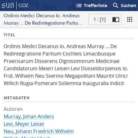
list
search
GDZ
Trefferliste
Suchen
Ordinis Medici Decanus Io. Andreas
1 : [1]
Murray ... De Redintegratione Partium
S
Cochleis Limacibusque Praecisarum
I
TITEL
c
Disserens Dignissimorum Medicinae
n
a
Candidatorum Meieri Leiseri Levi
Ordinis Medici Decanus Io. Andreas Murray ... De
f
n
Düsseldorpiensis Io. Frid. Wilhelm Neu
Redintegratione Partium Cochleis Limacibusque
o
Sverino-Megapolitani Mauritii Ulrici
Praecisarum Disserens Dignissimorum Medicinae
Willich Rugia-Pomerani Sollemnia
Candidatorum Meieri Leiseri Levi Düsseldorpiensis Io.
Inauguralia Indicit
Frid. Wilhelm Neu Sverino-Megapolitani Mauritii Ulrici
Willich Rugia-Pomerani Sollemnia Inauguralia Indicit
METADATEN
Autoren
Murray, Johan Anders
Levi, Meyer Leiser
Neu, Johann Friedrich Wilhelm