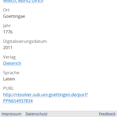
Willich, Moritz Ulrich
Ort
Goettingae
Jahr
1776
Digitalisierungsdatum
2011
Verlag
Dieterich
Sprache
Latein
PURL
http://resolver.sub.uni-goettingen.de/purl?
PPN654937834
ZUGEHÖRIGE QUELLEN
Impressum
Datenschutz
Feedback