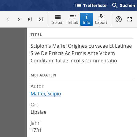
list
search
Trefferliste
Suchen
Seiten
Inhalt
Info
Export
I
TITEL
n
Scipionis Maffei Origines Etrvscae Et Latinae
f
Sive De Priscis Ac Primis Ante Vrbem
o
Conditam Italiae Incolis Commentatio
METADATEN
Autor
Maffei, Scipio
Ort
Lipsiae
Jahr
1731