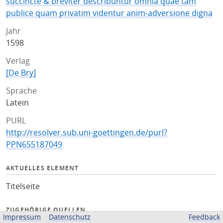
succincte & breviter describuntur omnia quae tam
publice quam privatim videntur anim-adversione digna
Jahr
1598
Verlag
[De Bry]
Sprache
Latein
PURL
http://resolver.sub.uni-goettingen.de/purl?
PPN655187049
AKTUELLES ELEMENT
Titelseite
ZUGEHÖRIGE QUELLEN
Impressum
Datenschutz
Feedback