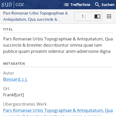
list
search
GDZ
Trefferliste
Suchen
Pars Romanae Urbis Topographiae &
1 :
Antiquitatum, Qua succincte &
S
breviter describuntur omnia quae tam
I
TITEL
c
publice quam privatim videntur anim-
n
a
adversione digna
Pars Romanae Urbis Topographiae & Antiquitatum, Qua
f
n
succincte & breviter describuntur omnia quae tam
o
publice quam privatim videntur anim-adversione digna
METADATEN
Autor
Boissard, J. J.
Ort
Frankf[urt]
Übergeordnetes Werk
Pars Romanae Urbis Topographiae & Antiquitatum, Qua