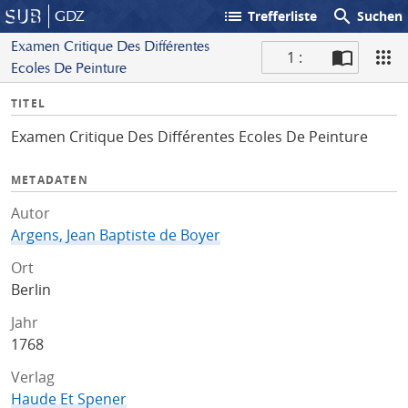
list
search
GDZ
Trefferliste
Suchen
Examen Critique Des Différentes
1 :
Ecoles De Peinture
S
I
TITEL
c
n
a
Examen Critique Des Différentes Ecoles De Peinture
f
n
o
METADATEN
Autor
Argens, Jean Baptiste de Boyer
Ort
Berlin
Jahr
1768
Verlag
Haude Et Spener