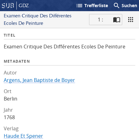
list
search
GDZ
Trefferliste
Suchen
Examen Critique Des Différentes
1 :
Ecoles De Peinture
S
I
TITEL
c
n
a
Examen Critique Des Différentes Ecoles De Peinture
f
n
o
METADATEN
Autor
Argens, Jean Baptiste de Boyer
Ort
Berlin
Jahr
1768
Verlag
Haude Et Spener