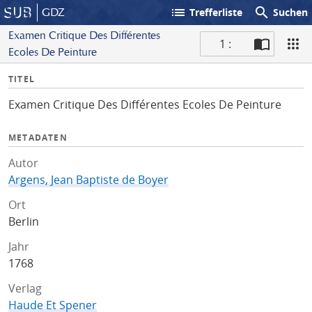
list
search
GDZ
Trefferliste
Suchen
Examen Critique Des Différentes
1 :
Ecoles De Peinture
S
I
TITEL
c
n
a
Examen Critique Des Différentes Ecoles De Peinture
f
n
o
METADATEN
Autor
Argens, Jean Baptiste de Boyer
Ort
Berlin
Jahr
1768
Verlag
Haude Et Spener