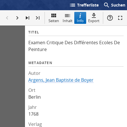
list
search
Trefferliste
Suchen
Seiten
Inhalt
Info
Export
I
TITEL
n
Examen Critique Des Différentes Ecoles De
f
Peinture
o
METADATEN
Autor
Argens, Jean Baptiste de Boyer
Ort
Berlin
Jahr
1768
Verlag