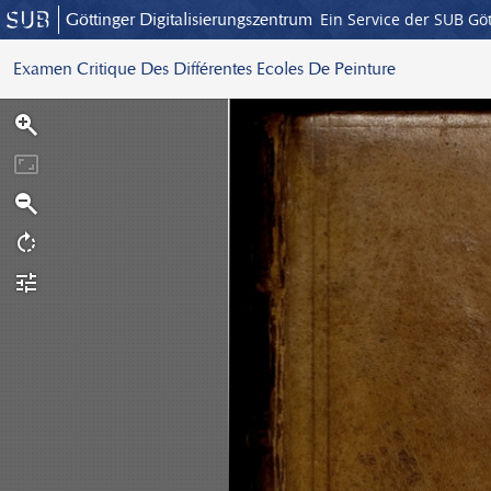
Göttinger Digitalisierungszentrum
Ein Service der SUB Gö
Examen Critique Des Différentes Ecoles De Peinture
S
c
a
n