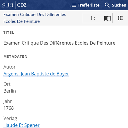
list
search
GDZ
Trefferliste
Suchen
Examen Critique Des Différentes
1 :
Ecoles De Peinture
S
I
TITEL
c
n
a
Examen Critique Des Différentes Ecoles De Peinture
f
n
o
METADATEN
Autor
Argens, Jean Baptiste de Boyer
Ort
Berlin
Jahr
1768
Verlag
Haude Et Spener