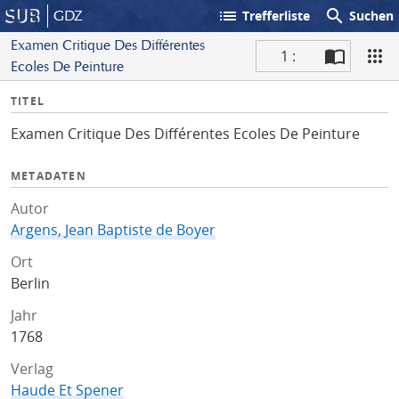
list
search
GDZ
Trefferliste
Suchen
Examen Critique Des Différentes
1 :
Ecoles De Peinture
S
I
TITEL
c
n
a
Examen Critique Des Différentes Ecoles De Peinture
f
n
o
METADATEN
Autor
Argens, Jean Baptiste de Boyer
Ort
Berlin
Jahr
1768
Verlag
Haude Et Spener