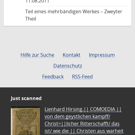
11.08.2011
Teil eines mehrbändigen Werkes – Zweyter
Theil
Hilfe zur Suche
Kontakt
Impressum
Datenschutz
Feedback
RSS-Feed
Just scanned
Lienhard Hirsing.|| COMOEDIA ||
von dem geystlichen kampff/
Christ=||licher Ritterschafft/ das
ist/ wie die || Christen aus warheit