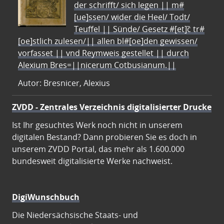
der schrifft/ sich legen || m#
[ue]ssen/ wider die Heel/ Todt/
Teuffel || Sünde/ Gesetz #[et]c̃ tr#
[oe]stlich zulesen/|| allen bl#[oe]den gewissen/
vorfasset || vnd Reymweis gestellet || durch
Alexium Bres=||nicerum Cotbusianum.||
Autor: Bresnicer, Alexius
ZVDD - Zentrales Verzeichnis digitalisierter Drucke
Ist Ihr gesuchtes Werk noch nicht in unserem
digitalen Bestand? Dann probieren Sie es doch in
unserem ZVDD Portal, das mehr als 1.600.000
bundesweit digitalisierte Werke nachweist.
DigiWunschbuch
Die Niedersächsische Staats- und