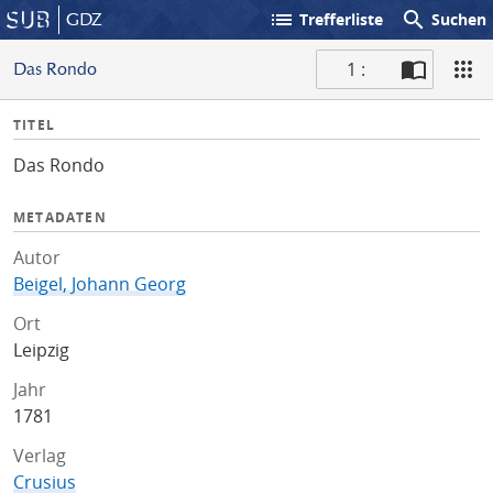
list
search
GDZ
Trefferliste
Suchen
1 :
Das Rondo
S
I
TITEL
c
n
a
Das Rondo
f
n
o
METADATEN
Autor
Beigel, Johann Georg
Ort
Leipzig
Jahr
1781
Verlag
Crusius