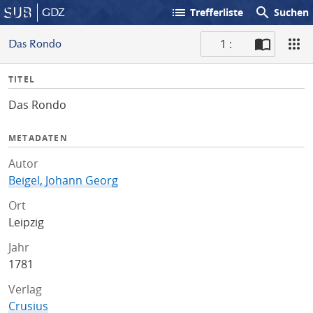
list
search
GDZ
Trefferliste
Suchen
1 :
Das Rondo
S
I
TITEL
c
n
a
Das Rondo
f
n
o
METADATEN
Autor
Beigel, Johann Georg
Ort
Leipzig
Jahr
1781
Verlag
Crusius