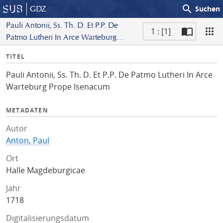
search
GDZ
Suchen
Pauli Antonii, Ss. Th. D. Et P.P. De
1 : [1]
Patmo Lutheri In Arce Warteburg
S
Prope Isenacum
I
TITEL
c
n
a
Pauli Antonii, Ss. Th. D. Et P.P. De Patmo Lutheri In Arce
f
n
Warteburg Prope Isenacum
o
METADATEN
Autor
Anton, Paul
Ort
Halle Magdeburgicae
Jahr
1718
Digitalisierungsdatum