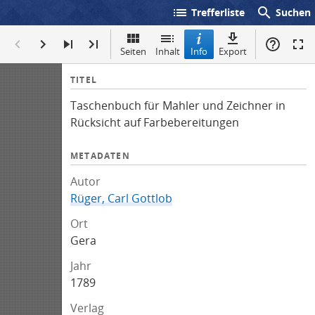
list
search
Trefferliste
Suchen
Seiten
Inhalt
Info
Export
I
TITEL
n
Taschenbuch für Mahler und Zeichner in
f
Rücksicht auf Farbebereitungen
o
METADATEN
Autor
Rüger, Carl Gottlob
Ort
Gera
Jahr
1789
Verlag