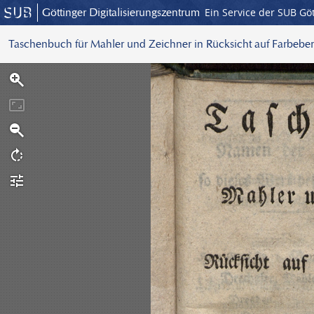
Göttinger Digitalisierungszentrum
Ein Service der SUB Gö
Taschenbuch für Mahler und Zeichner in Rücksicht auf Farbebe
S
c
a
n