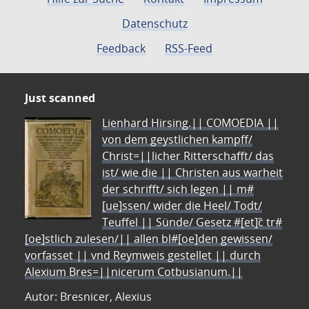
Datenschutz
Feedback
RSS-Feed
Just scanned
Lienhard Hirsing.|| COMOEDIA ||
von dem geystlichen kampff/
Christ=||licher Ritterschafft/ das
ist/ wie die || Christen aus warheit
der schrifft/ sich legen || m#
[ue]ssen/ wider die Heel/ Todt/
Teuffel || Sünde/ Gesetz #[et]c̃ tr#
[oe]stlich zulesen/|| allen bl#[oe]den gewissen/
vorfasset || vnd Reymweis gestellet || durch
Alexium Bres=||nicerum Cotbusianum.||
Autor: Bresnicer, Alexius