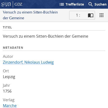
list
search
GDZ
Trefferliste
Suchen
Versuch zu einem Sitten-Büchlein
1 :
der Gemeine
S
I
TITEL
c
n
a
Versuch zu einem Sitten-Büchlein der Gemeine
f
n
o
METADATEN
Autor
Zinzendorf, Nikolaus Ludwig
Ort
Leipzig
Jahr
1756
Verlag
Marche