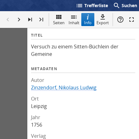
list
search
Trefferliste
Suchen
Seiten
Inhalt
Info
Export
I
TITEL
n
Versuch zu einem Sitten-Büchlein der
f
Gemeine
o
METADATEN
Autor
Zinzendorf, Nikolaus Ludwig
Ort
Leipzig
Jahr
1756
Verlag