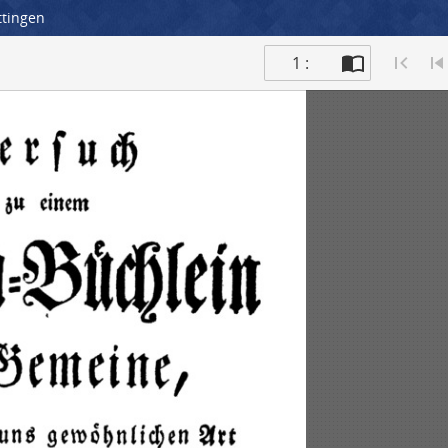
ttingen
1 :