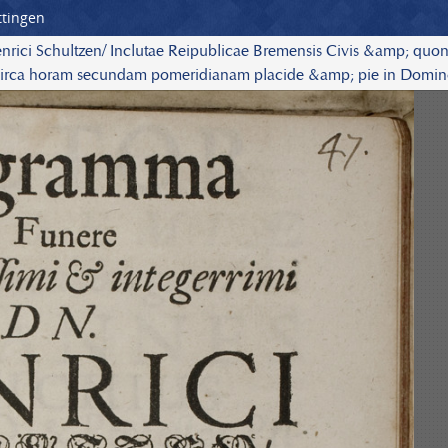
ttingen
enrici Schultzen/ Inclutae Reipublicae Bremensis Civis &amp; qu
ii, circa horam secundam pomeridianam placide &amp; pie in Domi