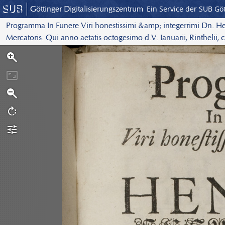
Göttinger Digitalisierungszentrum
Ein Service der SUB Gö
Programma In Funere Viri honestissimi &amp; integerrimi Dn. H
Mercatoris. Qui anno aetatis octogesimo d.V. Ianuarii, Rinthel
S
obdormovit. In Academia Hasso-Schaumburgica P.P.
c
a
n