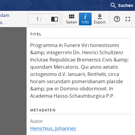
search
Suchen
ondam
1 :
Seiten
Info
Export
no
I
TITEL
n
Programma In Funere Viri honestissimi
f
&amp; integerrimi Dn. Henrici Schultzen/
o
Inclutae Reipublicae Bremensis Civis &amp;
quondam Mercatoris. Qui anno aetatis
octogesimo d.V. Ianuarii, Rinthelii, circa
horam secundam pomeridianam placide
&amp; pie in Domino obdormovit. In
Academia Hasso-Schaumburgica P.P.
METADATEN
Autor
Henichius, Johannes