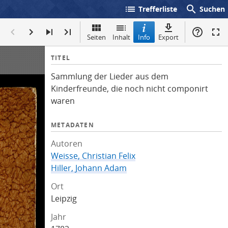
list
search
Trefferliste
Suchen
Seiten
Inhalt
Info
Export
I
TITEL
n
Sammlung der Lieder aus dem
f
Kinderfreunde, die noch nicht componirt
o
waren
METADATEN
Autoren
Weisse, Christian Felix
Hiller, Johann Adam
Ort
Leipzig
Jahr