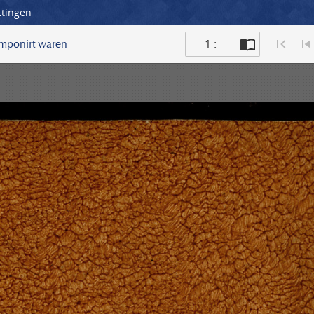
ttingen
1 :
omponirt waren