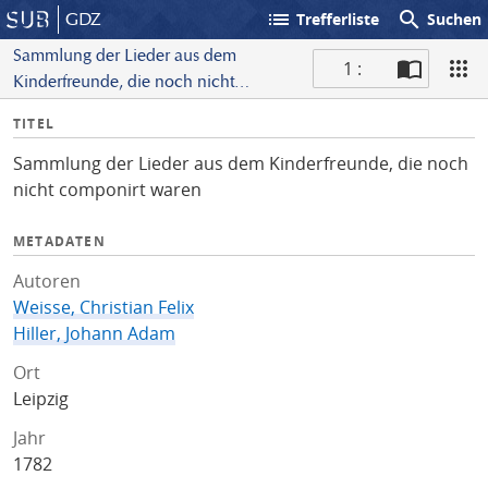
list
search
GDZ
Trefferliste
Suchen
Sammlung der Lieder aus dem
1 :
Kinderfreunde, die noch nicht
S
componirt waren
I
TITEL
c
n
a
Sammlung der Lieder aus dem Kinderfreunde, die noch
f
n
nicht componirt waren
o
METADATEN
Autoren
Weisse, Christian Felix
Hiller, Johann Adam
Ort
Leipzig
Jahr
1782