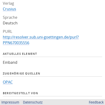
Verlag
Crusius
Sprache
Deutsch
PURL
http://resolver.sub.uni-goettingen.de/purl?
PPN670035556
AKTUELLES ELEMENT
Einband
ZUGEHÖRIGE QUELLEN
OPAC
BEREITGESTELLT VON
Niedersächsische Staats- und Universitätsbibliothek
Impressum
Datenschutz
Feedback