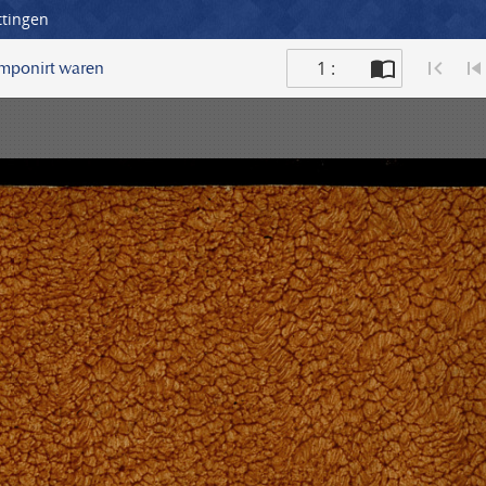
ttingen
1 :
omponirt waren