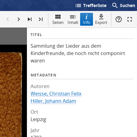
list
search
Trefferliste
Suchen
Seiten
Inhalt
Info
Export
I
TITEL
n
Sammlung der Lieder aus dem
f
Kinderfreunde, die noch nicht componirt
o
waren
METADATEN
Autoren
Weisse, Christian Felix
Hiller, Johann Adam
Ort
Leipzig
Jahr