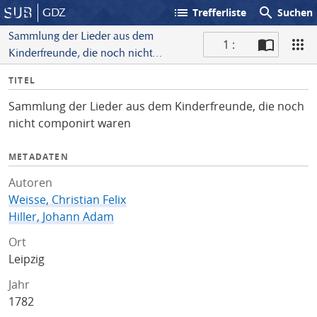
list
search
GDZ
Trefferliste
Suchen
Sammlung der Lieder aus dem
1 :
Kinderfreunde, die noch nicht
S
componirt waren
I
TITEL
c
n
a
Sammlung der Lieder aus dem Kinderfreunde, die noch
f
n
nicht componirt waren
o
METADATEN
Autoren
Weisse, Christian Felix
Hiller, Johann Adam
Ort
Leipzig
Jahr
1782