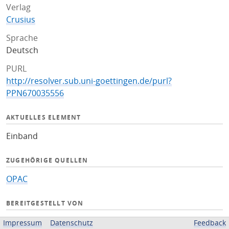
Verlag
Crusius
Sprache
Deutsch
PURL
http://resolver.sub.uni-goettingen.de/purl?
PPN670035556
AKTUELLES ELEMENT
Einband
ZUGEHÖRIGE QUELLEN
OPAC
BEREITGESTELLT VON
Niedersächsische Staats- und Universitätsbibliothek
Impressum
Datenschutz
Feedback