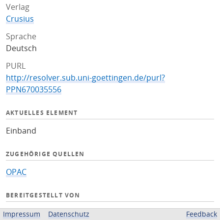
Verlag
Crusius
Sprache
Deutsch
PURL
http://resolver.sub.uni-goettingen.de/purl?
PPN670035556
AKTUELLES ELEMENT
Einband
ZUGEHÖRIGE QUELLEN
OPAC
BEREITGESTELLT VON
Niedersächsische Staats- und Universitätsbibliothek
Impressum
Datenschutz
Feedback