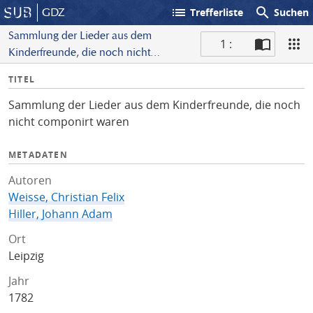
list
search
GDZ
Trefferliste
Suchen
Sammlung der Lieder aus dem
1 :
Kinderfreunde, die noch nicht
S
componirt waren
I
TITEL
c
n
a
Sammlung der Lieder aus dem Kinderfreunde, die noch
f
n
nicht componirt waren
o
METADATEN
Autoren
Weisse, Christian Felix
Hiller, Johann Adam
Ort
Leipzig
Jahr
1782