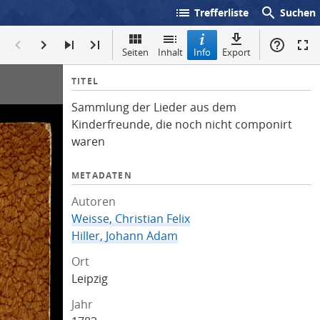
list
search
Trefferliste
Suchen
Seiten
Inhalt
Info
Export
I
TITEL
n
Sammlung der Lieder aus dem
f
Kinderfreunde, die noch nicht componirt
o
waren
METADATEN
Autoren
Weisse, Christian Felix
Hiller, Johann Adam
Ort
Leipzig
Jahr