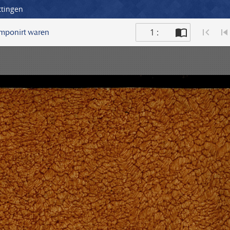
ttingen
1 :
omponirt waren