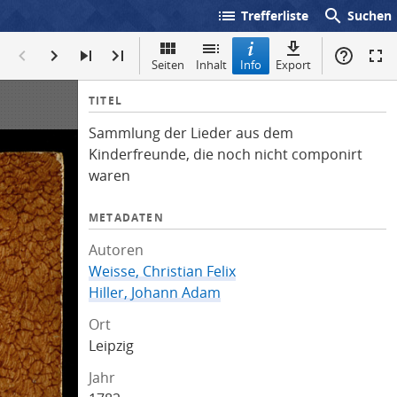
list
search
Trefferliste
Suchen
Seiten
Inhalt
Info
Export
I
TITEL
n
Sammlung der Lieder aus dem
f
Kinderfreunde, die noch nicht componirt
o
waren
METADATEN
Autoren
Weisse, Christian Felix
Hiller, Johann Adam
Ort
Leipzig
Jahr