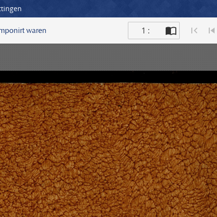
ttingen
1 :
omponirt waren