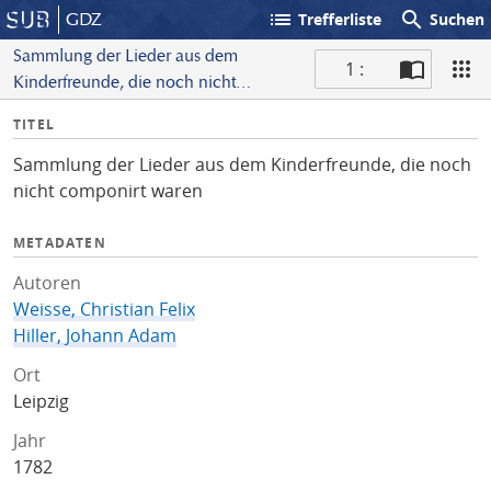
list
search
GDZ
Trefferliste
Suchen
Sammlung der Lieder aus dem
1 :
Kinderfreunde, die noch nicht
S
componirt waren
I
TITEL
c
n
a
Sammlung der Lieder aus dem Kinderfreunde, die noch
f
n
nicht componirt waren
o
METADATEN
Autoren
Weisse, Christian Felix
Hiller, Johann Adam
Ort
Leipzig
Jahr
1782