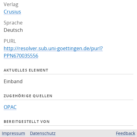
Verlag
Crusius
Sprache
Deutsch
PURL
http://resolver.sub.uni-goettingen.de/purl?
PPN670035556
AKTUELLES ELEMENT
Einband
ZUGEHÖRIGE QUELLEN
OPAC
BEREITGESTELLT VON
Niedersächsische Staats- und Universitätsbibliothek
Impressum
Datenschutz
Feedback