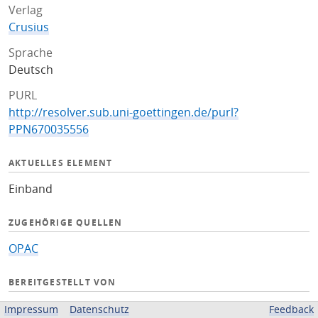
Verlag
Crusius
Sprache
Deutsch
PURL
http://resolver.sub.uni-goettingen.de/purl?
PPN670035556
AKTUELLES ELEMENT
Einband
ZUGEHÖRIGE QUELLEN
OPAC
BEREITGESTELLT VON
Niedersächsische Staats- und Universitätsbibliothek
Impressum
Datenschutz
Feedback