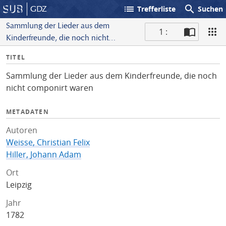
list
search
GDZ
Trefferliste
Suchen
Sammlung der Lieder aus dem
1 :
Kinderfreunde, die noch nicht
S
componirt waren
I
TITEL
c
n
a
Sammlung der Lieder aus dem Kinderfreunde, die noch
f
n
nicht componirt waren
o
METADATEN
Autoren
Weisse, Christian Felix
Hiller, Johann Adam
Ort
Leipzig
Jahr
1782