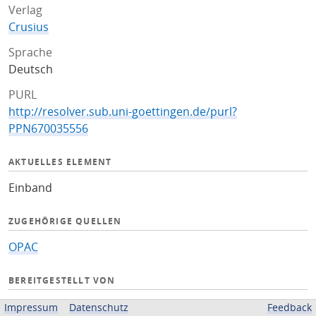
Verlag
Crusius
Sprache
Deutsch
PURL
http://resolver.sub.uni-goettingen.de/purl?
PPN670035556
AKTUELLES ELEMENT
Einband
ZUGEHÖRIGE QUELLEN
OPAC
BEREITGESTELLT VON
Niedersächsische Staats- und Universitätsbibliothek
Impressum
Datenschutz
Feedback