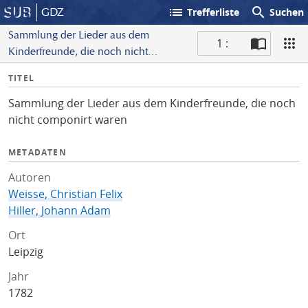
list
search
GDZ
Trefferliste
Suchen
Sammlung der Lieder aus dem
1 :
Kinderfreunde, die noch nicht
S
componirt waren
I
TITEL
c
n
a
Sammlung der Lieder aus dem Kinderfreunde, die noch
f
n
nicht componirt waren
o
METADATEN
Autoren
Weisse, Christian Felix
Hiller, Johann Adam
Ort
Leipzig
Jahr
1782