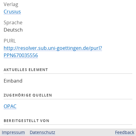
Verlag
Crusius
Sprache
Deutsch
PURL
http://resolver.sub.uni-goettingen.de/purl?
PPN670035556
AKTUELLES ELEMENT
Einband
ZUGEHÖRIGE QUELLEN
OPAC
BEREITGESTELLT VON
Niedersächsische Staats- und Universitätsbibliothek
Impressum
Datenschutz
Feedback