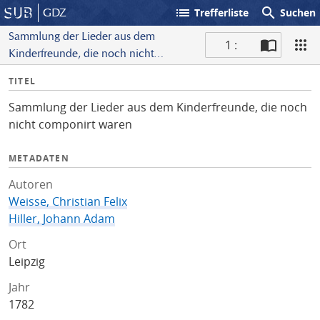
list
search
GDZ
Trefferliste
Suchen
Sammlung der Lieder aus dem
1 :
Kinderfreunde, die noch nicht
S
componirt waren
I
TITEL
c
n
a
Sammlung der Lieder aus dem Kinderfreunde, die noch
f
n
nicht componirt waren
o
METADATEN
Autoren
Weisse, Christian Felix
Hiller, Johann Adam
Ort
Leipzig
Jahr
1782