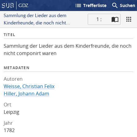
list
search
GDZ
Trefferliste
Suchen
Sammlung der Lieder aus dem
1 :
Kinderfreunde, die noch nicht
S
componirt waren
I
TITEL
c
n
a
Sammlung der Lieder aus dem Kinderfreunde, die noch
f
n
nicht componirt waren
o
METADATEN
Autoren
Weisse, Christian Felix
Hiller, Johann Adam
Ort
Leipzig
Jahr
1782