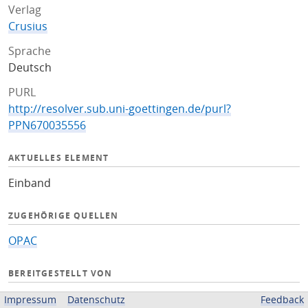
Verlag
Crusius
Sprache
Deutsch
PURL
http://resolver.sub.uni-goettingen.de/purl?
PPN670035556
AKTUELLES ELEMENT
Einband
ZUGEHÖRIGE QUELLEN
OPAC
BEREITGESTELLT VON
Niedersächsische Staats- und Universitätsbibliothek
Impressum
Datenschutz
Feedback