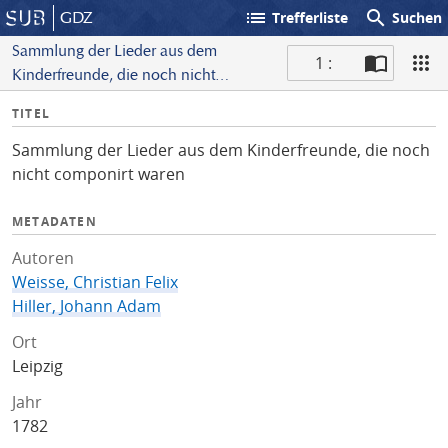
list
search
GDZ
Trefferliste
Suchen
Sammlung der Lieder aus dem
1 :
Kinderfreunde, die noch nicht
S
componirt waren
I
TITEL
c
n
a
Sammlung der Lieder aus dem Kinderfreunde, die noch
f
n
nicht componirt waren
o
METADATEN
Autoren
Weisse, Christian Felix
Hiller, Johann Adam
Ort
Leipzig
Jahr
1782