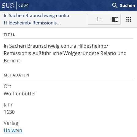
search
GDZ
Suchen
In Sachen Braunschweig contra
1 :
Hildesheimb/ Remissionis
S
Außführliche Wolgegründete Relatio
I
TITEL
c
und Bericht
n
a
In Sachen Braunschweig contra Hildesheimb/
f
n
Remissionis Außführliche Wolgegründete Relatio und
o
Bericht
METADATEN
Ort
Wolffenbüttel
Jahr
1630
Verlag
Holwein