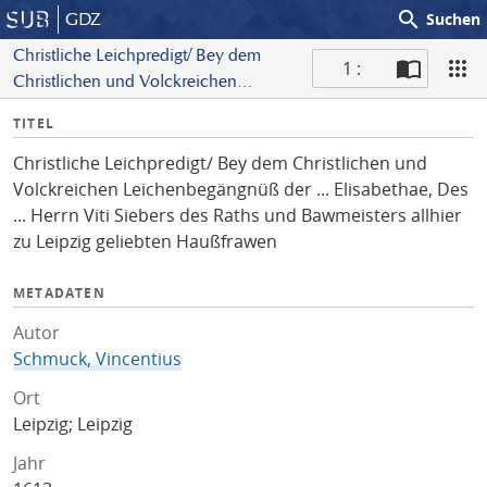
search
GDZ
Suchen
Christliche Leichpredigt/ Bey dem
1 :
Christlichen und Volckreichen
S
Leichenbegängnüß der ... Elisabethae,
I
TITEL
c
Des ... Herrn Viti Siebers des Raths und
n
a
Bawmeisters allhier zu Leipzig
Christliche Leichpredigt/ Bey dem Christlichen und
f
n
geliebten Haußfrawen
Volckreichen Leichenbegängnüß der ... Elisabethae, Des
o
... Herrn Viti Siebers des Raths und Bawmeisters allhier
zu Leipzig geliebten Haußfrawen
METADATEN
Autor
Schmuck, Vincentius
Ort
Leipzig; Leipzig
Jahr