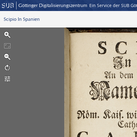
Göttinger Digitalisierungszentrum
Ein Service der SUB Gö
Scipio In Spanien
S
c
a
n