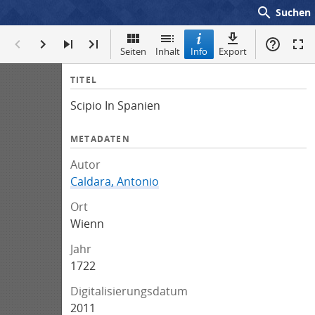
search
Suchen
Seiten
Inhalt
Info
Export
I
TITEL
n
Scipio In Spanien
f
o
METADATEN
Autor
Caldara, Antonio
Ort
Wienn
Jahr
1722
Digitalisierungsdatum
2011