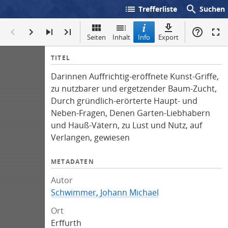
list
search
Trefferliste
Suchen
Seiten
Inhalt
Info
Export
I
TITEL
n
Darinnen Auffrichtig-eröffnete Kunst-Griffe,
f
zu nutzbarer und ergetzender Baum-Zucht,
o
Durch gründlich-erörterte Haupt- und
Neben-Fragen, Denen Garten-Liebhabern
und Hauß-Vätern, zu Lust und Nutz, auf
Verlangen, gewiesen
METADATEN
Autor
Schwimmer, Johann Michael
Ort
Erffurth