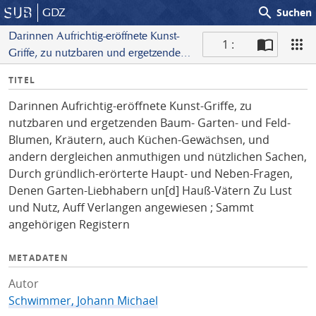
search
GDZ
Suchen
Darinnen Aufrichtig-eröffnete Kunst-
1 :
Griffe, zu nutzbaren und ergetzenden
S
Baum- Garten- und Feld-Blumen,
I
TITEL
c
Kräutern, auch Küchen-Gewächsen,
n
a
und andern dergleichen anmuthigen
Darinnen Aufrichtig-eröffnete Kunst-Griffe, zu
f
n
und nützlichen Sachen, Durch
nutzbaren und ergetzenden Baum- Garten- und Feld-
o
gründlich-erörterte Haupt- und Neben-
Blumen, Kräutern, auch Küchen-Gewächsen, und
Fragen, Denen Garten-Liebhabern
andern dergleichen anmuthigen und nützlichen Sachen,
un[d] Hauß-Vätern Zu Lust und Nutz,
Durch gründlich-erörterte Haupt- und Neben-Fragen,
Auff Verlangen angewiesen ; Sammt
Denen Garten-Liebhabern un[d] Hauß-Vätern Zu Lust
angehörigen Registern
und Nutz, Auff Verlangen angewiesen ; Sammt
angehörigen Registern
METADATEN
Autor
Schwimmer, Johann Michael