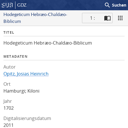
search
GDZ
Suchen
Hodegeticum Hebræo-Chaldæo-
1 :
Biblicum
S
I
TITEL
c
n
a
Hodegeticum Hebræo-Chaldæo-Biblicum
f
n
o
METADATEN
Autor
Opitz, Josias Heinrich
Ort
Hamburgi; Kiloni
Jahr
1702
Digitalisierungsdatum
2011