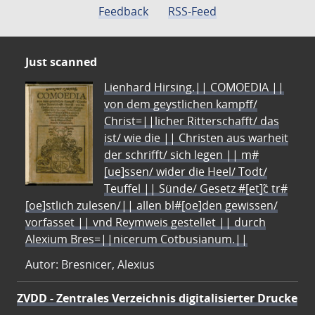
Feedback
RSS-Feed
Just scanned
Lienhard Hirsing.|| COMOEDIA ||
von dem geystlichen kampff/
Christ=||licher Ritterschafft/ das
ist/ wie die || Christen aus warheit
der schrifft/ sich legen || m#
[ue]ssen/ wider die Heel/ Todt/
Teuffel || Sünde/ Gesetz #[et]c̃ tr#
[oe]stlich zulesen/|| allen bl#[oe]den gewissen/
vorfasset || vnd Reymweis gestellet || durch
Alexium Bres=||nicerum Cotbusianum.||
Autor: Bresnicer, Alexius
ZVDD - Zentrales Verzeichnis digitalisierter Drucke