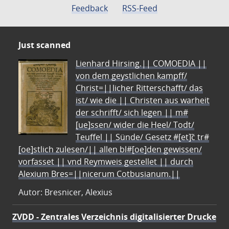
Feedback
RSS-Feed
Just scanned
Lienhard Hirsing.|| COMOEDIA ||
von dem geystlichen kampff/
Christ=||licher Ritterschafft/ das
ist/ wie die || Christen aus warheit
der schrifft/ sich legen || m#
[ue]ssen/ wider die Heel/ Todt/
Teuffel || Sünde/ Gesetz #[et]c̃ tr#
[oe]stlich zulesen/|| allen bl#[oe]den gewissen/
vorfasset || vnd Reymweis gestellet || durch
Alexium Bres=||nicerum Cotbusianum.||
Autor: Bresnicer, Alexius
ZVDD - Zentrales Verzeichnis digitalisierter Drucke