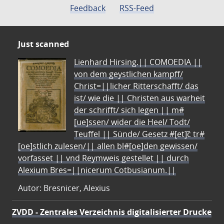
Feedback
RSS-Feed
Just scanned
Lienhard Hirsing.|| COMOEDIA ||
von dem geystlichen kampff/
Christ=||licher Ritterschafft/ das
ist/ wie die || Christen aus warheit
der schrifft/ sich legen || m#
[ue]ssen/ wider die Heel/ Todt/
Teuffel || Sünde/ Gesetz #[et]c̃ tr#
[oe]stlich zulesen/|| allen bl#[oe]den gewissen/
vorfasset || vnd Reymweis gestellet || durch
Alexium Bres=||nicerum Cotbusianum.||
Autor: Bresnicer, Alexius
ZVDD - Zentrales Verzeichnis digitalisierter Drucke