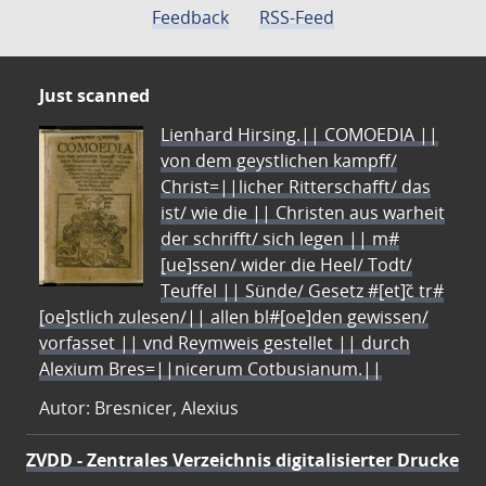
Feedback
RSS-Feed
Just scanned
Lienhard Hirsing.|| COMOEDIA ||
von dem geystlichen kampff/
Christ=||licher Ritterschafft/ das
ist/ wie die || Christen aus warheit
der schrifft/ sich legen || m#
[ue]ssen/ wider die Heel/ Todt/
Teuffel || Sünde/ Gesetz #[et]c̃ tr#
[oe]stlich zulesen/|| allen bl#[oe]den gewissen/
vorfasset || vnd Reymweis gestellet || durch
Alexium Bres=||nicerum Cotbusianum.||
Autor: Bresnicer, Alexius
ZVDD - Zentrales Verzeichnis digitalisierter Drucke