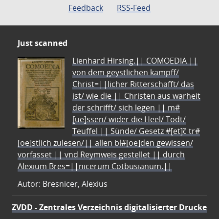
Feedback
RSS-Feed
Just scanned
Lienhard Hirsing.|| COMOEDIA ||
von dem geystlichen kampff/
Christ=||licher Ritterschafft/ das
ist/ wie die || Christen aus warheit
der schrifft/ sich legen || m#
[ue]ssen/ wider die Heel/ Todt/
Teuffel || Sünde/ Gesetz #[et]c̃ tr#
[oe]stlich zulesen/|| allen bl#[oe]den gewissen/
vorfasset || vnd Reymweis gestellet || durch
Alexium Bres=||nicerum Cotbusianum.||
Autor: Bresnicer, Alexius
ZVDD - Zentrales Verzeichnis digitalisierter Drucke