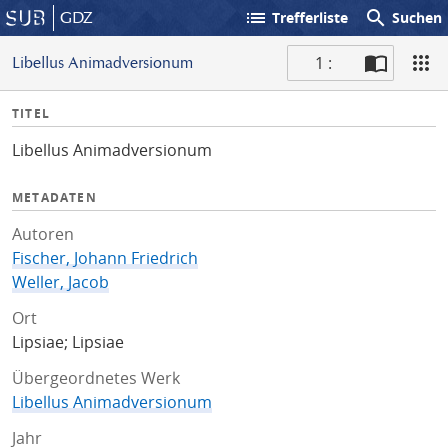
list
search
GDZ
Trefferliste
Suchen
1 :
Libellus Animadversionum
S
I
TITEL
c
n
a
Libellus Animadversionum
f
n
o
METADATEN
Autoren
Fischer, Johann Friedrich
Weller, Jacob
Ort
Lipsiae; Lipsiae
Übergeordnetes Werk
Libellus Animadversionum
Jahr