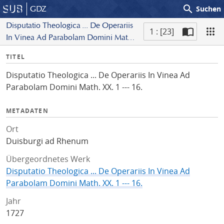
search
GDZ
Suchen
Disputatio Theologica ... De Operariis
1 : [23]
In Vinea Ad Parabolam Domini Math.
S
XX. 1 --- 16.
I
TITEL
c
n
a
Disputatio Theologica ... De Operariis In Vinea Ad
f
n
Parabolam Domini Math. XX. 1 --- 16.
o
METADATEN
Ort
Duisburgi ad Rhenum
Übergeordnetes Werk
Disputatio Theologica ... De Operariis In Vinea Ad
Parabolam Domini Math. XX. 1 --- 16.
Jahr
1727