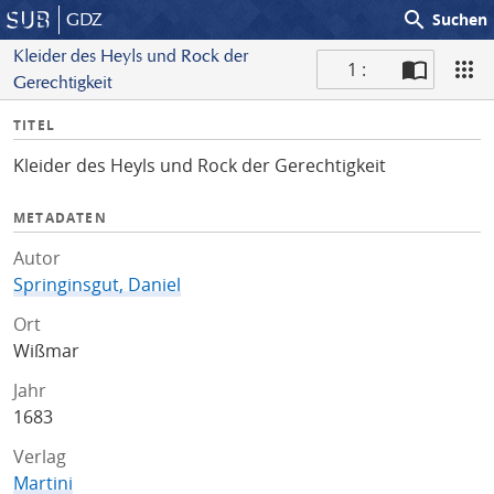
search
GDZ
Suchen
Kleider des Heyls und Rock der
1 :
Gerechtigkeit
S
I
TITEL
c
n
a
Kleider des Heyls und Rock der Gerechtigkeit
f
n
o
METADATEN
Autor
Springinsgut, Daniel
Ort
Wißmar
Jahr
1683
Verlag
Martini