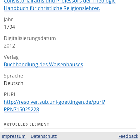
Consistorialraths und Professors der Theologie
Handbuch für christliche Religionslehrer.
Jahr
1794
Digitalisierungsdatum
2012
Verlag
Buchhandlung des Waisenhauses
Sprache
Deutsch
PURL
http://resolver.sub.uni-goettingen.de/purl?
PPN715025228
AKTUELLES ELEMENT
Einband
Impressum
Datenschutz
Feedback