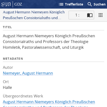
list
search
GDZ
Trefferliste
Suchen
August Hermann Niemeyers Königlich
1 :
Preußischen Consistorialraths und
S
Professors der Theologie Homiletik,
I
TITEL
c
Pastoralwissenschaft, und Liturgik
n
a
August Hermann Niemeyers Königlich Preußischen
f
n
Consistorialraths und Professors der Theologie
o
Homiletik, Pastoralwissenschaft, und Liturgik
METADATEN
Autor
Niemeyer, August Hermann
Ort
Halle
Übergeordnetes Werk
August Hermann Niemeyers Königlich Preußischen