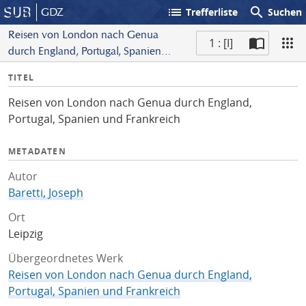
list
search
GDZ
Trefferliste
Suchen
Reisen von London nach Genua
1 : [I]
durch England, Portugal, Spanien
S
und Frankreich
I
TITEL
c
n
a
Reisen von London nach Genua durch England,
f
n
Portugal, Spanien und Frankreich
o
METADATEN
Autor
Baretti, Joseph
Ort
Leipzig
Übergeordnetes Werk
Reisen von London nach Genua durch England,
Portugal, Spanien und Frankreich